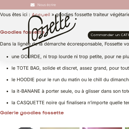
Nous écrire
Vous êtes ici :
»
goodies fossette traiteur végétari
Accueil
Goodies fossette
Commander un CAT
Dans la lignée de la démarche écoresponsable, Fossette vou
une GOURDE, ni trop lourde ni trop petite, pour ne plus
le TOTE BAG, solide et discret, assez grand, pour tout
le HOODIE pour le run du matin ou le chill du dimanch
la it-BANANE à porter seule, ou à glisser dans son tot
la CASQUETTE noire qui finalisera n’importe quelle te
Galerie goodies fossette