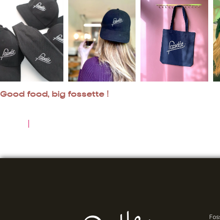
Good food, big fossette !
Fos